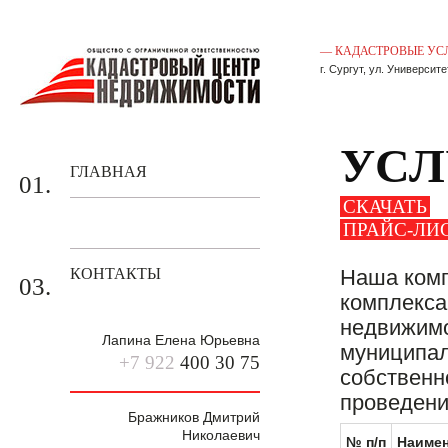
— КАДАСТРОВЫЕ УС
г. Сургут, ул. Университе
УСЛ
ГЛАВНАЯ
01.
СКАЧАТЬ
УСЛУГИ
ПРАЙС-ЛИ
02.
КОНТАКТЫ
Наша комп
03.
комплекса
недвижимо
Лапина Елена Юрьевна
муниципал
+7 922
400 30 75
собственн
проведени
Бражников Дмитрий
Николаевич
№ п/п
Наимен