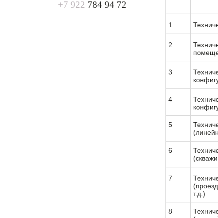
+7 922
784 94 72
1
Технич
2
Технич
помещ
3
Техниче
конфиг
4
Технич
конфиг
5
Технич
(линейн
6
Технич
(скважи
7
Технич
(проезд
т.д.)
8
Технич