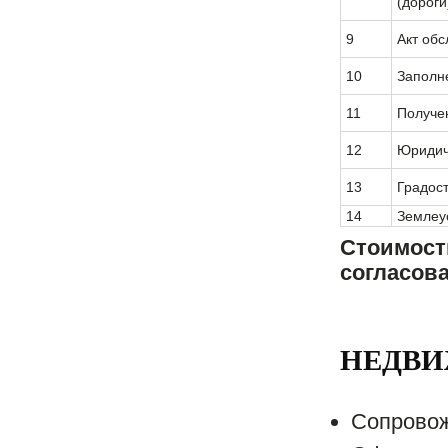
(дороги
9
Акт об
10
Заполн
11
Получе
12
Юридич
13
Градос
14
Землеу
Стоимост
согласов
НЕДВ
Сопровож