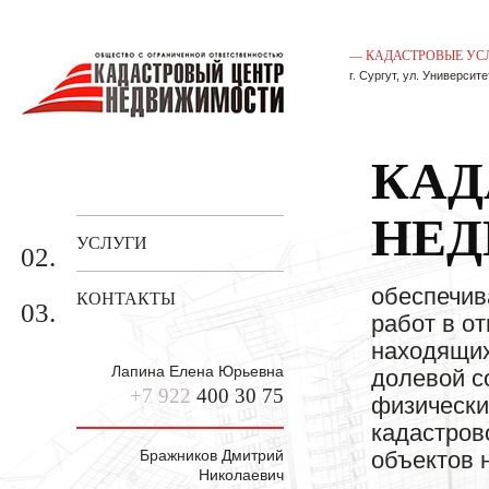
— КАДАСТРОВЫЕ УС
г. Сургут, ул. Университе
КАД
ГЛАВНАЯ
01.
НЕ
УСЛУГИ
02.
обеспечив
КОНТАКТЫ
03.
работ в о
находящих
Лапина Елена Юрьевна
долевой с
+7 922
400 30 75
физически
кадастров
Бражников Дмитрий
объектов 
Николаевич