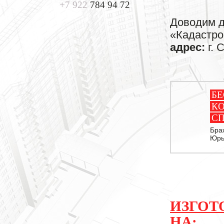
+7 922
784 94 72
Доводим д
«Кадастро
адрес:
г. 
Б
К
С
Бра
Юрь
ИЗГОТ
НА: